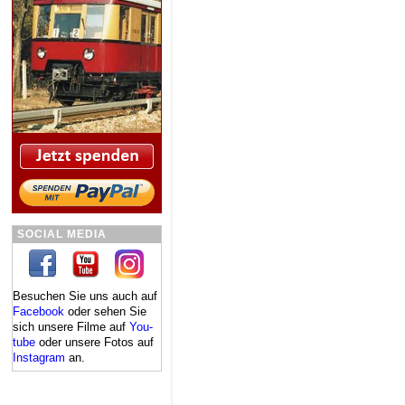
SOCIAL MEDIA
Besuchen Sie uns auch auf
Facebook
oder se­hen Sie
sich un­se­re Fil­me auf
You­
tube
oder un­se­re Fo­tos auf
In­sta­gram
an.